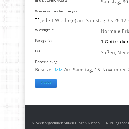
End Datum/Uhrzeit:
Samstag, 30.
Wiederkehrendes Ereignis:
Jede 1 Woche(e) am Samstag Bis 26.12.
Wichtigkeit:
Normale Prio
Kategorie:
1 Gottesdie
Ort:
Süßen, Neue
Beschreibung:
Besitzer
MM
Am Samstag, 15. November 
Zurück
© Seelsorgeeinheit Süßen-Gingen-Kuchen
|
Nutzungsbedi