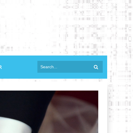
anmelden
R