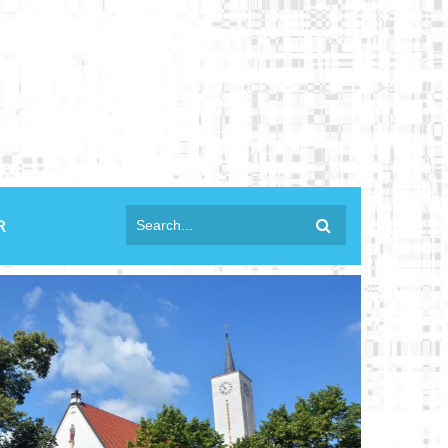
anmelden
R