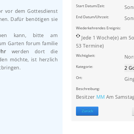
Start Datum/Zeit:
Son
or vor dem Gottesdienst
End Datum/Uhrzeit:
Son
en. Dafür benötigen sie
Wiederkehrendes Ereignis:
ben kann, bitte am
Jede 1 Woche(e) am So
um Garten forum familie
53 Termine)
hr
werden dort die
Wichtigkeit:
Nor
en möchte, ist herzlich
Kategorie:
tbringen.
2 G
Ort:
Ging
Beschreibung:
Besitzer
MM
Am Samstag
Zurück