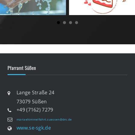
Pfarramt Süßen
Lange Straße 24
73079 Süßen
+49 (7162) 7279
mariaehimmelfahrt.suessen@drs.de
www.se-sgk.de