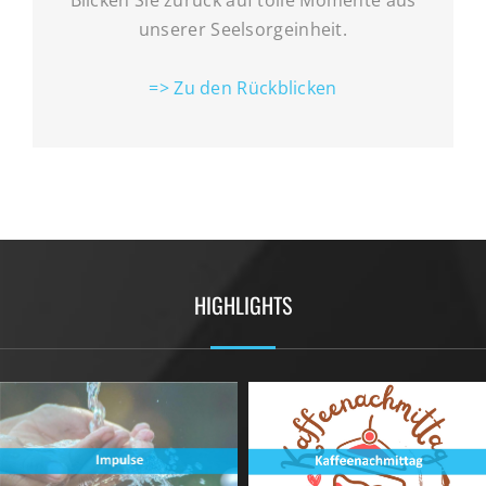
Blicken Sie zurück auf tolle Momente aus
unserer Seelsorgeinheit.
=> Zu den Rückblicken
HIGHLIGHTS