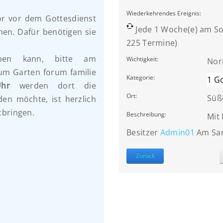
Wiederkehrendes Ereignis:
or vor dem Gottesdienst
Jede 1 Woche(e) am So
en. Dafür benötigen sie
225 Termine)
ben kann, bitte am
Wichtigkeit:
Nor
um Garten forum familie
Kategorie:
1 G
hr
werden dort die
Ort:
Süß
en möchte, ist herzlich
tbringen.
Beschreibung:
Mit
Besitzer
Admin01
Am Sam
Zurück