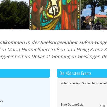
Willkommen in der Seelsorgeeinheit Süßen-Ging
en Mariä Himmelfahrt Süßen und Heilig Kreuz Ku
rgeeinheit im Dekanat Göppingen-Geislingen der
Die Nächsten Events
Volkstrauertag: Gottesdienst in Sü
m
Start Datum/Zeit:
Son