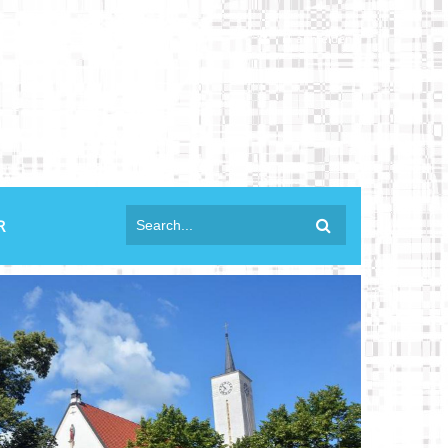
anmelden
R