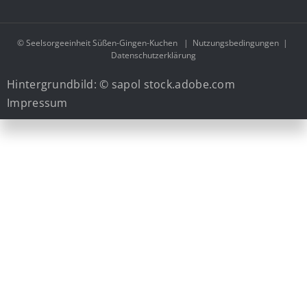
© Seelsorgeeinheit Süßen-Gingen-Kuchen
|
Nutzungsbedingungen
|
Datenschutzerklärung
Hintergrundbild: © sapol stock.adobe.com
Impressum